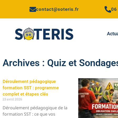
contact@soteris.fr
06
Actua
Archives : Quiz et Sondage
Déroulement pédagogique
formation SST : programme
complet et étapes clés
23 avril 2026
Déroulement pédagogique de la
formation SST : ce que vos