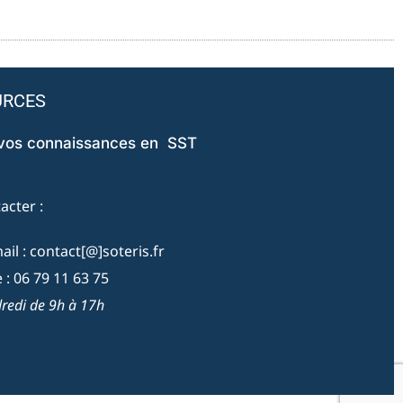
URCES
 vos connaissances en SST
acter :
il : contact[@]soteris.fr
: 06 79 11 63 75
redi de 9h à 17h