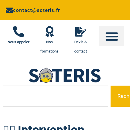
contact@soteris.fr
Nous appeler
Nos
Devis &
formations
contact
Rech
💆‍♀️ Intervention