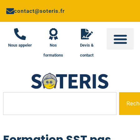
contact@soteris.fr
Nous appeler
Nos
Devis &
formations
contact
Rech
Formation SST pas