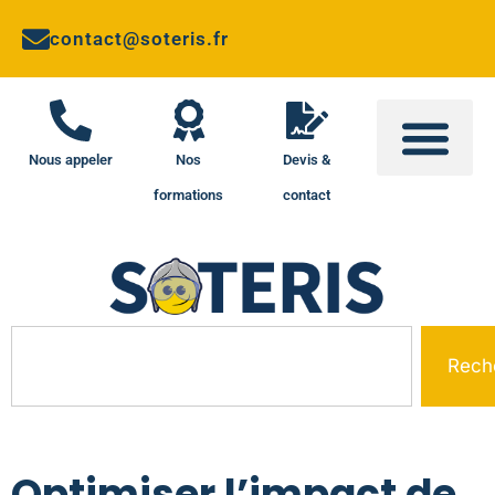
contact@soteris.fr
Nous appeler
Nos
Devis &
formations
contact
Rech
Optimiser l’impact de