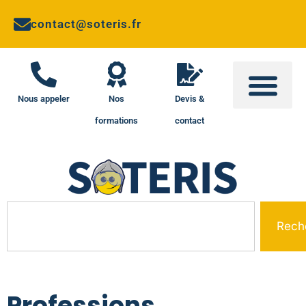
contact@soteris.fr
Nous appeler
Nos
Devis &
formations
contact
Rech
Professions