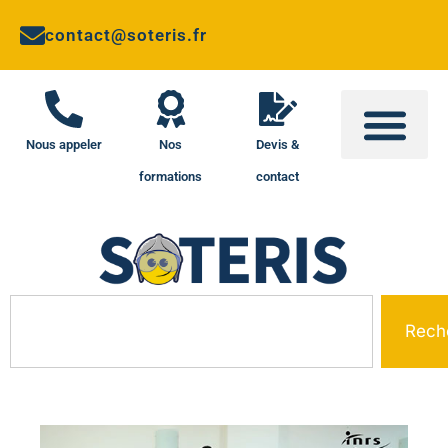
contact@soteris.fr
Nous appeler
Nos
Devis &
formations
contact
Rech