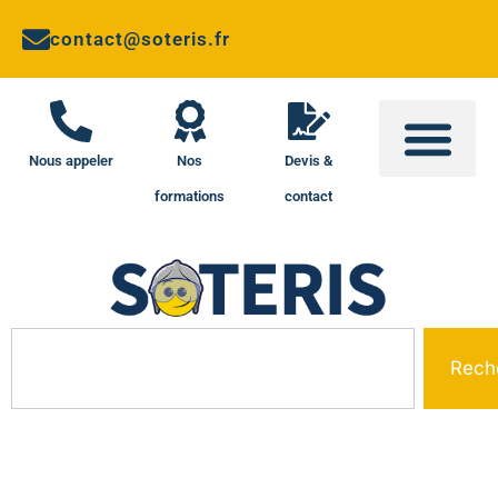
contact@soteris.fr
Nous appeler
Nos
Devis &
formations
contact
Rech