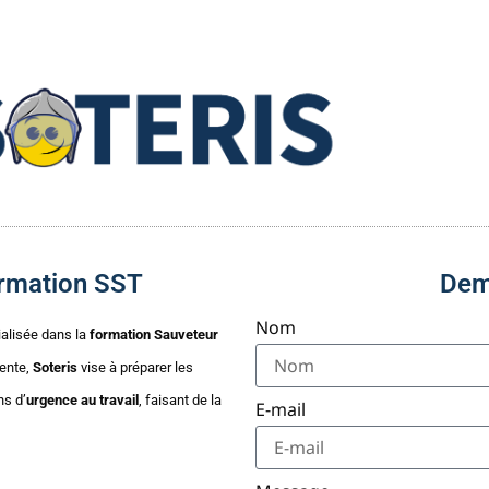
formation SST
Dem
Nom
ialisée dans la
formation Sauveteur
ente,
Soteris
vise à préparer les
ns d’
urgence au travail
, faisant de la
E-mail