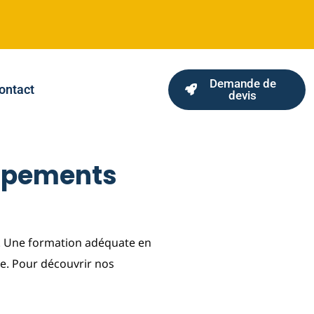
Demande de
ontact
devis
uipements
le. Une formation adéquate en
le. Pour découvrir nos