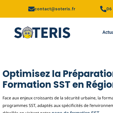
contact@soteris.fr
06
Actua
Optimisez la Préparatio
Formation SST en Régio
Face aux enjeux croissants de la sécurité urbaine, la form
programmes SST, adaptés aux spécificités de l’environne
détaillés en visitant notre
.
page de formation SST