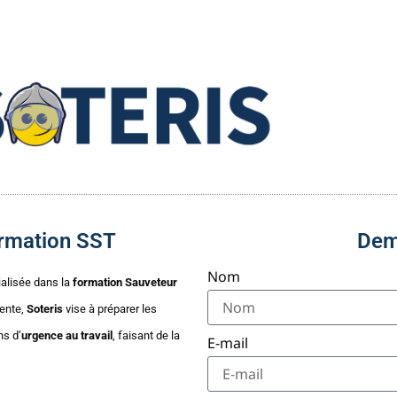
formation SST
Dem
Nom
ialisée dans la
formation Sauveteur
ente,
Soteris
vise à préparer les
ns d’
urgence au travail
, faisant de la
E-mail