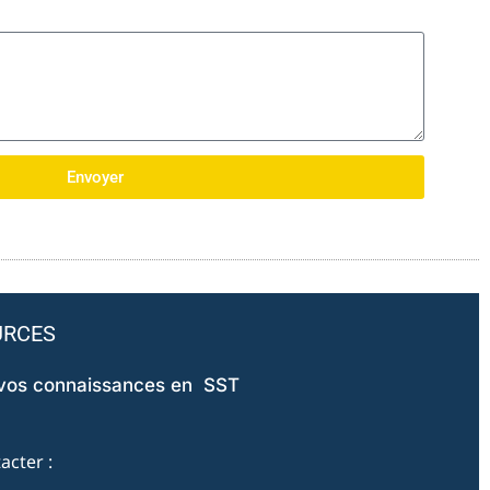
Envoyer
URCES
 vos connaissances en SST
acter :